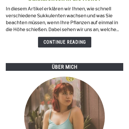
und
In diesem Artikel erklären wir Ihnen, wie schnell
wie
verschiedene Sukkulenten wachsen und was Sie
schnell
beachten müssen, wenn Ihre Pflanzen auf einmal in
wachsen
die Höhe schießen. Dabei sehen wir uns an, welche...
Sukkulenten
in
CONTINUE READING
die
Höhe?
ÜBER MICH