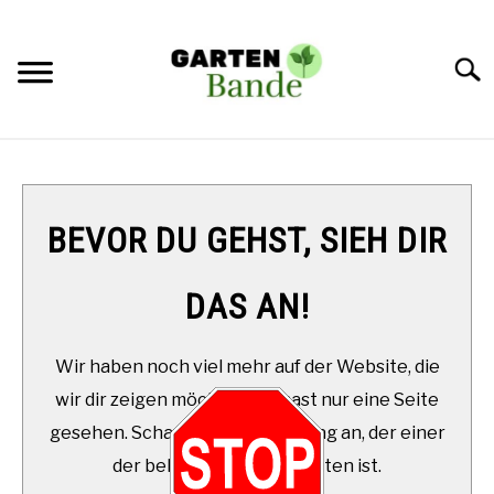
Skip
to
content
Searc
STARTSEITE
SUKKULENTEN
SU
BEVOR DU GEHST, SIEH DIR
TO
DAS AN!
Wir haben noch viel mehr auf der Website, die
wir dir zeigen möchten. Du hast nur eine Seite
gesehen. Schau Dir diesen Beitrag an, der einer
der beliebtesten aller Zeiten ist.