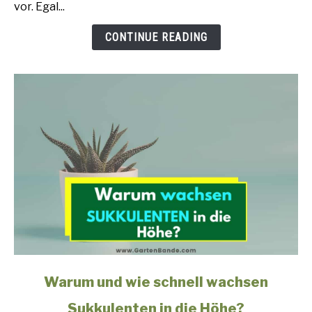
vor. Egal...
achten
müssen
CONTINUE READING
link
Warum und wie schnell wachsen
to
Sukkulenten in die Höhe?
Warum