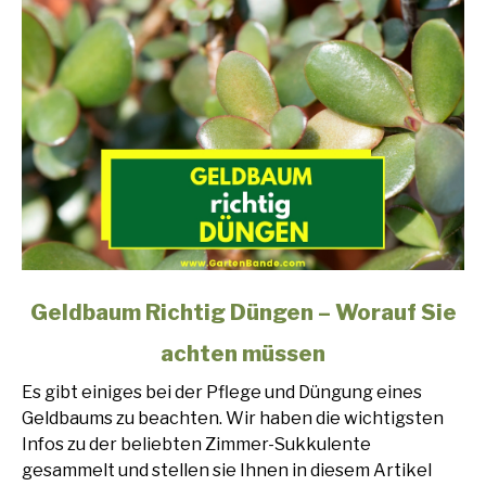
link
Geldbaum Richtig Düngen – Worauf Sie
to
achten müssen
Geldbaum
Richtig
Es gibt einiges bei der Pflege und Düngung eines
Düngen
Geldbaums zu beachten. Wir haben die wichtigsten
–
Infos zu der beliebten Zimmer-Sukkulente
Worauf
gesammelt und stellen sie Ihnen in diesem Artikel
Sie