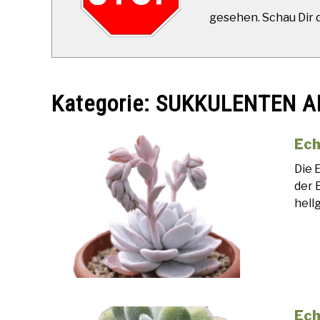
gesehen. Schau Dir di
Kategorie:
SUKKULENTEN A
Ech
Die 
der 
hell
Ech