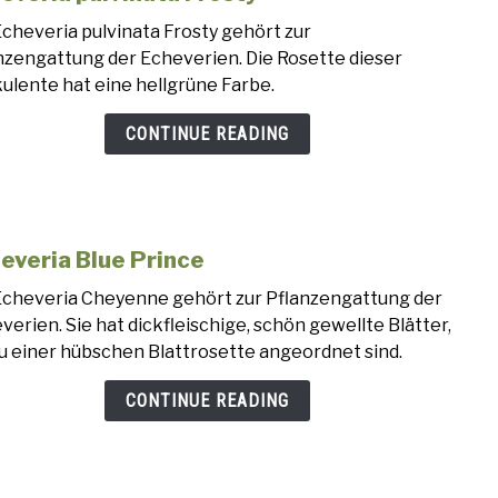
to
Echeveria pulvinata Frosty gehört zur
Eche
nzengattung der Echeverien. Die Rosette dieser
pulvi
ulente hat eine hellgrüne Farbe.
Frost
CONTINUE READING
everia Blue Prince
link
to
Echeveria Cheyenne gehört zur Pflanzengattung der
Eche
verien. Sie hat dickfleischige, schön gewellte Blätter,
Blue
zu einer hübschen Blattrosette angeordnet sind.
Prin
CONTINUE READING