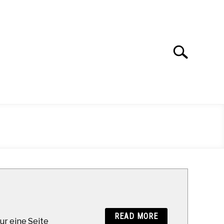
Search
Search
for:
READ MORE
ur eine Seite