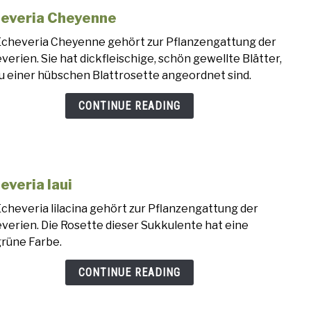
everia Cheyenne
link
to
Echeveria Cheyenne gehört zur Pflanzengattung der
Eche
verien. Sie hat dickfleischige, schön gewellte Blätter,
Chey
zu einer hübschen Blattrosette angeordnet sind.
CONTINUE READING
everia laui
link
to
Echeveria lilacina gehört zur Pflanzengattung der
Eche
verien. Die Rosette dieser Sukkulente hat eine
laui
grüne Farbe.
CONTINUE READING