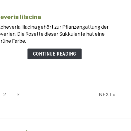
everia lilacina
link
to
Echeveria lilacina gehört zur Pflanzengattung der
Eche
verien. Die Rosette dieser Sukkulente hat eine
lilaci
grüne Farbe.
CONTINUE READING
e
Page
Page
2
3
NEXT »