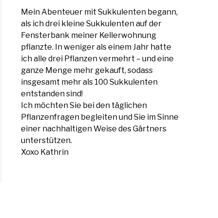
Mein Abenteuer mit Sukkulenten begann,
veria
als ich drei kleine Sukkulenten auf der
nata
Fensterbank meiner Kellerwohnung
y
pflanzte. In weniger als einem Jahr hatte
ich alle drei Pflanzen vermehrt – und eine
ganze Menge mehr gekauft, sodass
insgesamt mehr als 100 Sukkulenten
entstanden sind!
Ich möchten Sie bei den täglichen
Pflanzenfragen begleiten und Sie im Sinne
einer nachhaltigen Weise des Gärtners
veria
unterstützen.
Xoxo Kathrin
ce