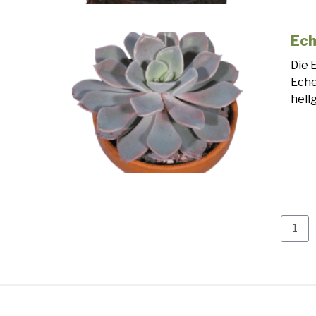
Ech
Die 
Eche
hell
Pag
1