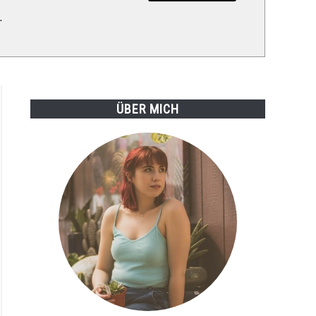
.
ÜBER MICH
veria
nbergii