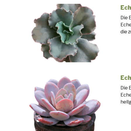
Ech
Die 
Eche
die 
Ech
Die 
Eche
hell