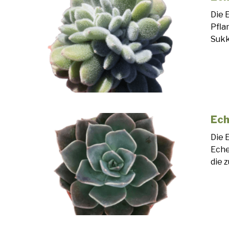
Die 
Pfla
Sukk
Ech
Die 
Eche
die 