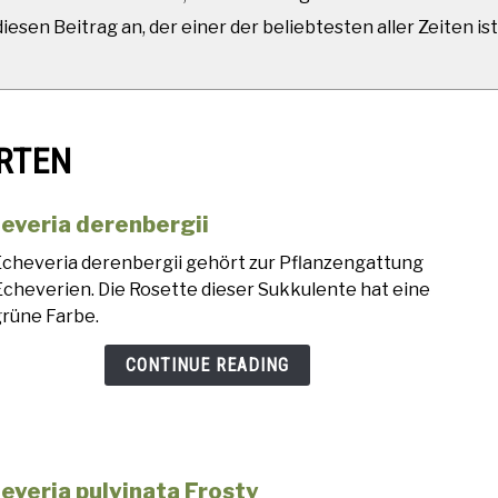
esen Beitrag an, der einer der beliebtesten aller Zeiten ist
RTEN
everia derenbergii
link
to
Echeveria derenbergii gehört zur Pflanzengattung
Eche
Echeverien. Die Rosette dieser Sukkulente hat eine
dere
grüne Farbe.
CONTINUE READING
everia pulvinata Frosty
link