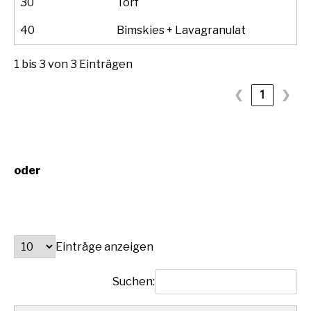
30
Torf
40
Bimskies + Lavagranulat
1 bis 3 von 3 Einträgen
❮
1
❯
oder
Einträge anzeigen
Suchen: