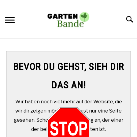
Skip
to
content
Searc
STARTSEITE
SUKKULENTEN
SU
BEVOR DU GEHST, SIEH DIR
TO
DAS AN!
Wir haben noch viel mehr auf der Website, die
wir dir zeigen möchten. Du hast nur eine Seite
gesehen. Schau Dir diesen Beitrag an, der einer
der beliebtesten aller Zeiten ist.