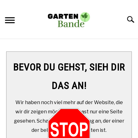
Skip
to
content
Searc
STARTSEITE
SUKKULENTEN
SU
BEVOR DU GEHST, SIEH DIR
TO
DAS AN!
Wir haben noch viel mehr auf der Website, die
wir dir zeigen möchten. Du hast nur eine Seite
gesehen. Schau Dir diesen Beitrag an, der einer
der beliebtesten aller Zeiten ist.