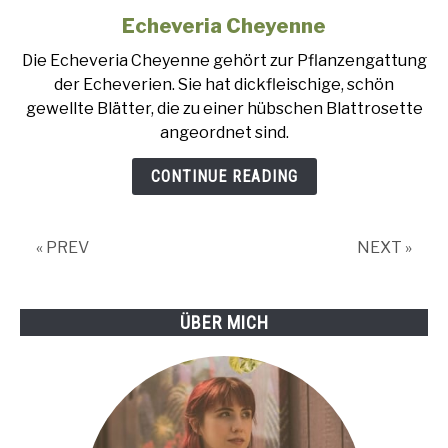
Echeveria Cheyenne
link
to
Die Echeveria Cheyenne gehört zur Pflanzengattung
Echeveria
der Echeverien. Sie hat dickfleischige, schön
Cheyenne
gewellte Blätter, die zu einer hübschen Blattrosette
angeordnet sind.
CONTINUE READING
« PREV
NEXT »
ÜBER MICH