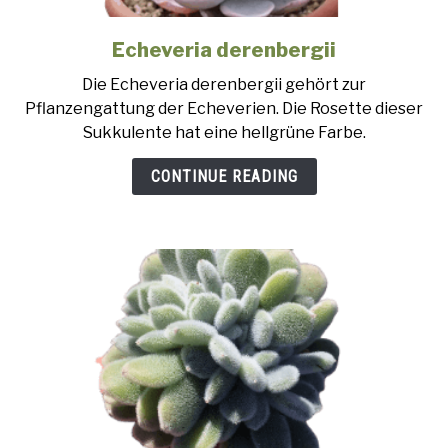
Echeveria derenbergii
link
to
Die Echeveria derenbergii gehört zur
Echeveria
Pflanzengattung der Echeverien. Die Rosette dieser
derenbergii
Sukkulente hat eine hellgrüne Farbe.
CONTINUE READING