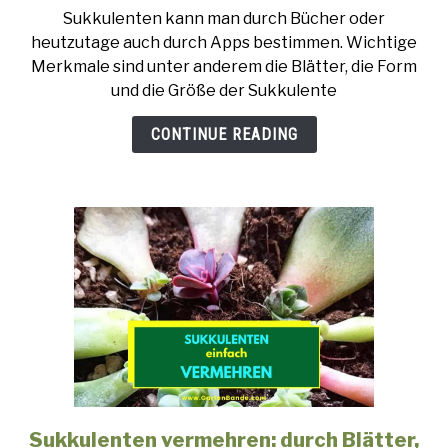
Sukkulenten
Sukkulenten kann man durch Bücher oder
bestimmen:
heutzutage auch durch Apps bestimmen. Wichtige
So
Merkmale sind unter anderem die Blätter, die Form
gelingt
und die Größe der Sukkulente
´s
–
CONTINUE READING
Die
besten
und
einfachsten
Tipps.
Sukkulenten vermehren: durch Blätter,
link