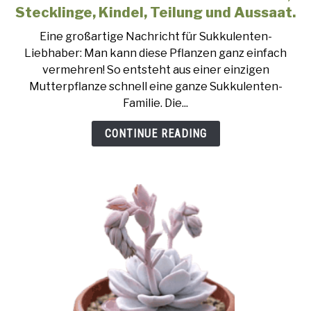
to
Stecklinge, Kindel, Teilung und Aussaat.
Sukkulenten
Eine großartige Nachricht für Sukkulenten-
vermehren:
Liebhaber: Man kann diese Pflanzen ganz einfach
durch
vermehren! So entsteht aus einer einzigen
Blätter,
Mutterpflanze schnell eine ganze Sukkulenten-
Stecklinge,
Familie. Die...
Kindel,
Teilung
CONTINUE READING
und
Aussaat.