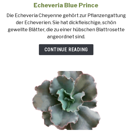
Echeveria Blue Prince
link
to
Die Echeveria Cheyenne gehört zur Pflanzengattung
Echeveria
der Echeverien. Sie hat dickfleischige, schön
Blue
gewellte Blätter, die zu einer hübschen Blattrosette
Prince
angeordnet sind.
CONTINUE READING