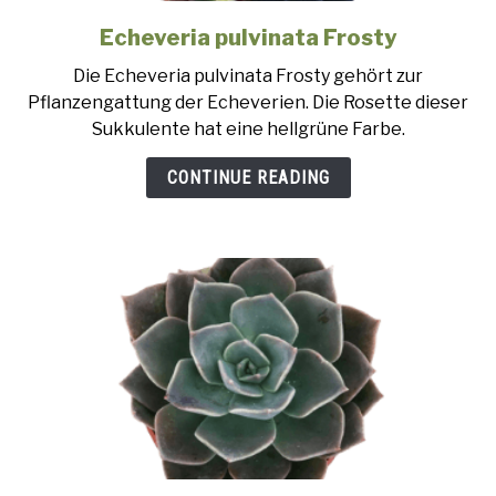
Echeveria pulvinata Frosty
link
to
Die Echeveria pulvinata Frosty gehört zur
Echeveria
Pflanzengattung der Echeverien. Die Rosette dieser
pulvinata
Sukkulente hat eine hellgrüne Farbe.
Frosty
CONTINUE READING