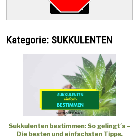
READ MORE
Kategorie:
SUKKULENTEN
Sukkulenten bestimmen: So gelingt´s –
link
to
Die besten und einfachsten Tipps.